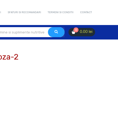
I
SFATURI SI RECOMANDARI
TERMENI SI CONDITII
CONTACT
0
0.00
lei
oza-2