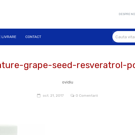
DESPRE NO
E LIVRARE
CONTACT
ature-grape-seed-resveratrol-p
ovidiu
oct. 21, 2017
0 Comentarii